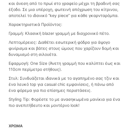
και άνεση από το πρωί στο γραφείο μέχρι τη βραδινή σας
έξοδο. Σε μια υπέροχη, φωτεινή απόχρωση του κίτρινου,
αποτελεί το ιδανικό “key piece” για κάθε γκαρνταρόμπα.
​Χαρακτηριστικά Προϊόντος:
​Γραμμή: Κλασική blazer γραμμή με διαχρονικό πέτο.
​Λεπτομέρειες: Διαθέτει εσωτερική φόδρα για άψογο
φινίρισμα και βάτες στους ώμους που χαρίζουν δομή και
δυναμισμό στη σιλουέτα.
​Εφαρμογή: One Size (Άνετη γραμμή που καλύπτει έως και
110cm περίμετρο στήθους).
​Στυλ: Συνδυάζεται ιδανικά με το αγαπημένο σας τζιν και
ένα λευκό top για casual chic εμφανίσεις, ή πάνω από
ένα φόρεμα για πιο επίσημες περιστάσεις.
​Styling Tip: Φορέστε το με ανασηκωμένα μανίκια για ένα
πιο ανεπιτήδευτο και μοντέρνο look!
ΧΡΏΜΑ