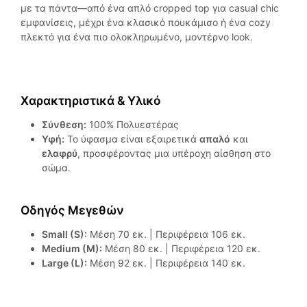
με τα πάντα—από ένα απλό cropped top για casual chic
εμφανίσεις, μέχρι ένα κλασικό πουκάμισο ή ένα cozy
πλεκτό για ένα πιο ολοκληρωμένο, μοντέρνο look.
Χαρακτηριστικά & Υλικό
Σύνθεση:
100% Πολυεστέρας
Υφή:
Το ύφασμα είναι εξαιρετικά
απαλό
και
ελαφρύ
, προσφέροντας μια υπέροχη αίσθηση στο
σώμα.
Οδηγός Μεγεθών
Small (S):
Μέση 70 εκ. | Περιφέρεια 106 εκ.
Medium (M):
Μέση 80 εκ. | Περιφέρεια 120 εκ.
Large (L):
Μέση 92 εκ. | Περιφέρεια 140 εκ.