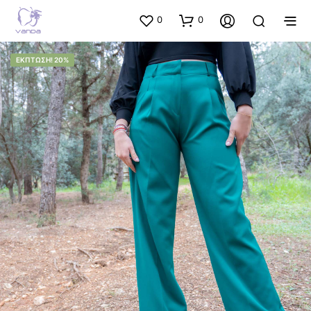
0
0
ΈΚΠΤΩΣΗ! 20%