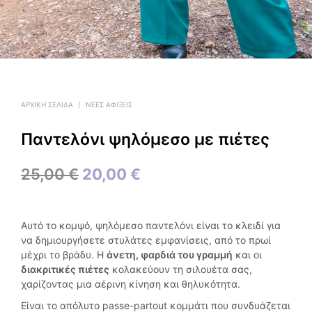
ΑΡΧΙΚΉ ΣΕΛΊΔΑ
/
ΝΕΕΣ ΑΦΙΞΕΙΣ
Παντελόνι ψηλόμεσο με πιέτες
Original
Η
25,00
€
20,00
€
price
τρέχουσα
was:
τιμή
Αυτό το κομψό, ψηλόμεσο παντελόνι είναι το κλειδί για
25,00 €.
είναι:
να δημιουργήσετε στυλάτες εμφανίσεις, από το πρωί
μέχρι το βράδυ. Η
άνετη, φαρδιά του γραμμή
και οι
20,00 €.
διακριτικές πιέτες
κολακεύουν τη σιλουέτα σας,
χαρίζοντας μια αέρινη κίνηση και θηλυκότητα.
Είναι το απόλυτο passe-partout κομμάτι που συνδυάζεται