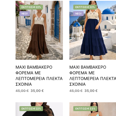
ΈΚΠΤΩΣΗ! 22%
ΈΚΠΤΩΣΗ! 22%
ΝΈΟ!
ΝΈΟ!
MAXI ΒΑΜΒΑΚΕΡΟ
MAXI ΒΑΜΒΑΚΕΡΟ
ΦΟΡΕΜΑ ΜΕ
ΦΟΡΕΜΑ ΜΕ
ΛΕΠΤΟΜΕΡΕΙΑ ΠΛΕΚΤΑ
ΛΕΠΤΟΜΕΡΕΙΑ ΠΛΕΚΤ
ΣΧΟΙΝΙΑ
ΣΧΟΙΝΙΑ
Original
Η
Original
Η
45,00
€
35,00
€
45,00
€
35,00
€
price
τρέχουσα
price
τρέχουσα
ΕΠΙΛΟΓΉ
ΕΠΙΛΟΓΉ
Αυτό
Αυτό
was:
τιμή
was:
τιμή
το
το
45,00 €.
είναι:
45,00 €.
είναι:
ΈΚΠΤΩΣΗ! 22%
ΈΚΠΤΩΣΗ! 33%
35,00 €.
35,00 €.
προϊόν
προϊόν