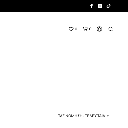
0
0
Κ
Α
Ν
Έ
ΤΑΞΙΝΌΜΗΣΗ: ΤΕΛΕΥΤΑΊΑ
Ν
Α