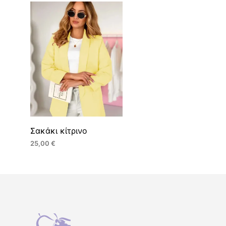
Σακάκι κίτρινο
25,00
€
ΕΠΙΛΟΓΉ
Αυτό
το
προϊόν
έχει
πολλαπλές
παραλλαγές.