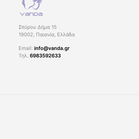
Οι
επιλογές
μπορούν
να
Σπύρου Δήμα 15
επιλεγούν
19002, Παιανία, Ελλάδα
στη
Email:
info@vanda.gr
σελίδα
Τηλ.
6983592633
του
προϊόντος