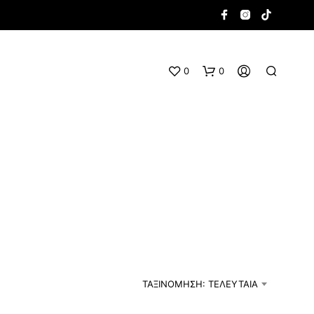
0
0
Κ
Α
Ν
Έ
ΤΑΞΙΝΌΜΗΣΗ: ΤΕΛΕΥΤΑΊΑ
Ν
Α