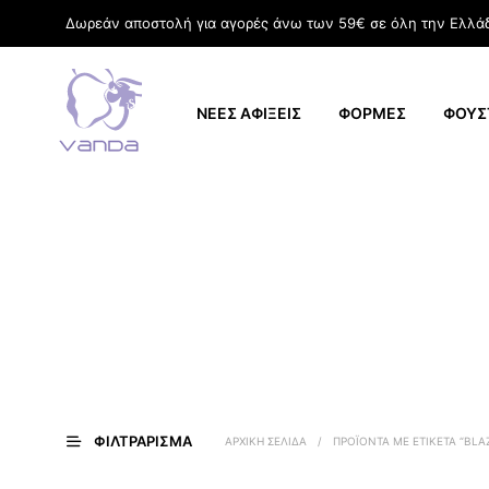
Δωρεάν αποστολή για αγορές άνω των 59€ σε όλη την Ελλά
ΝΕΕΣ ΑΦΙΞΕΙΣ
ΦΟΡΜΕΣ
ΦΟΥΣ
ΦΙΛΤΡΆΡΙΣΜΑ
ΑΡΧΙΚΉ ΣΕΛΊΔΑ
/
ΠΡΟΪΌΝΤΑ ΜΕ ΕΤΙΚΈΤΑ “BLA