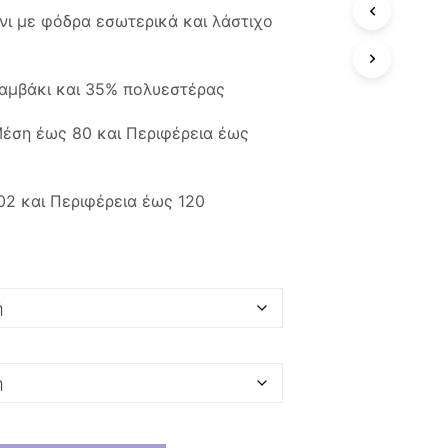
ce
τρέχουσα
Π
νι με φόδρα εσωτερικά και λάστιχο
Ρ
:
τιμή
Ο
Ϊ
0 €.
είναι:
Ό
βαμβάκι και 35% πολυεστέρας
19,00 €.
Ν
Σ
Μέση έως 80 και Περιφέρεια έως
Τ
Ο
Κ
Α
02 και Περιφέρεια έως 120
Λ
Ά
Θ
Ι
Σ
Α
Σ
.