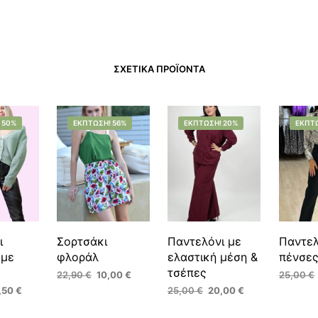
ΣΧΕΤΙΚΆ ΠΡΟΪΌΝΤΑ
 50%
ΈΚΠΤΩΣΗ! 56%
ΈΚΠΤΩΣΗ! 20%
ΈΚΠΤΩ
ι
Σορτσάκι
Παντελόνι με
Παντελ
 με
φλοράλ
ελαστική μέση &
πένσες
τσέπες
Original
Η
22,90
€
10,00
€
25,00
€
price
τρέχουσα
ginal
Η
Original
Η
,50
€
25,00
€
20,00
€
ΕΠΙΛΟΓΉ
ΕΠΙΛΟΓ
Αυτό
was:
τιμή
ce
τρέχουσα
price
τρέχουσα
ΕΠΙΛΟΓΉ
υτό
Αυτό
το
22,90 €.
είναι:
:
τιμή
was:
τιμή