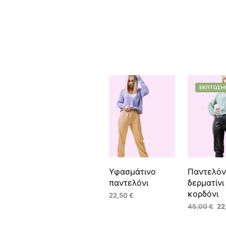
ΈΚΠΤΩΣΗ!
Υφασμάτινο
Παντελόν
παντελόνι
δερματίνι
κορδόνι
22,50
€
Ori
45,00
€
22
ΕΠΙΛΟΓΉ
Αυτό
pri
ΕΠΙΛΟΓΉ
Α
το
was