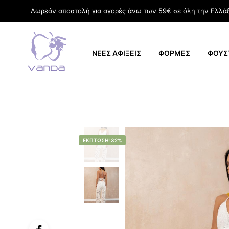
Δωρεάν αποστολή για αγορές άνω των 59€ σε όλη την Ελλά
ΝΕΕΣ ΑΦΙΞΕΙΣ
ΦΟΡΜΕΣ
ΦΟΥΣ
ΈΚΠΤΩΣΗ! 32%