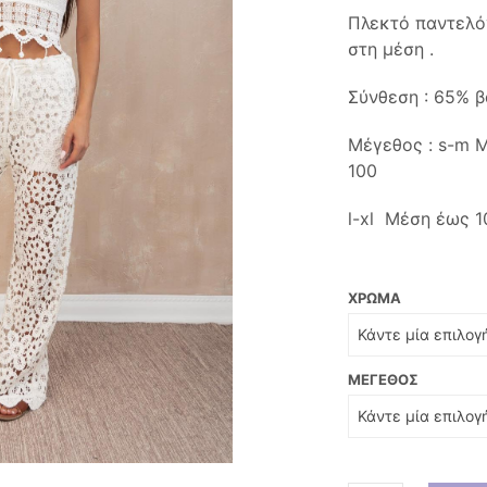
pri
Πλεκτό παντελό
was
στη μέση .
27,9
Σύνθεση : 65% 
Μέγεθος : s-m 
100
l-xl Μέση έως 1
ΧΡΏΜΑ
ΜΈΓΕΘΟΣ