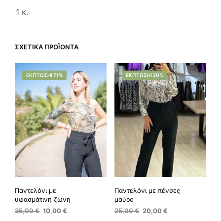
1 κ.
ΣΧΕΤΙΚΆ ΠΡΟΪΌΝΤΑ
ΈΚΠΤΩΣΗ! 71%
ΈΚΠΤΩΣΗ! 20%
Παντελόνι με
Παντελόνι με πένσες
υφασμάτινη ζώνη
μαύρο
Original
Η
Original
Η
35,00
€
10,00
€
25,00
€
20,00
€
price
τρέχουσα
price
τρέχουσα