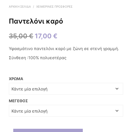
ΑΡΧΙΚΉ ΣΕΛΊΔΑ
/
ΧΕΙΜΕΡΙΝΕΣ ΠΡΟΣΦΟΡΕΣ
Παντελόνι καρό
Original
Η
35,00
€
17,00
€
price
τρέχουσα
Υφασμάτινο παντελόνι καρό με ζώνη σε στενή γραμμή.
was:
τιμή
Σύνθεση :100% πολυεστέρας
35,00 €.
είναι:
17,00 €.
ΧΡΏΜΑ
ΜΈΓΕΘΟΣ