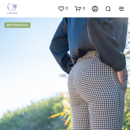
0
0
ΈΚΠΤΩΣΗ! 51%