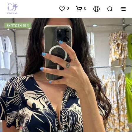
0
0
ΈΚΠΤΩΣΗ! 57%