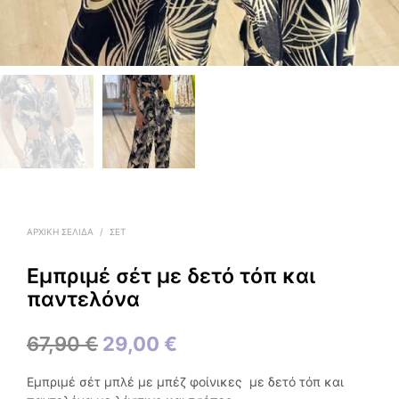
ΑΡΧΙΚΉ ΣΕΛΊΔΑ
/
ΣΕΤ
Εμπριμέ σέτ με δετό τόπ και
παντελόνα
Original
Η
67,90
€
29,00
€
price
τρέχουσα
Εμπριμέ σέτ μπλέ με μπέζ φοίνικες με δετό τόπ και