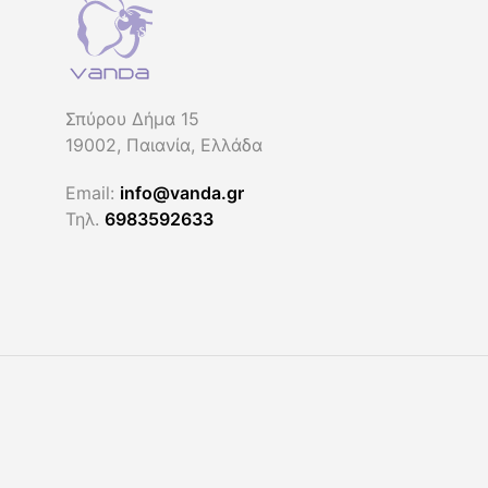
παραλλαγές.
Οι
επιλογές
μπορούν
να
Σπύρου Δήμα 15
επιλεγούν
19002, Παιανία, Ελλάδα
στη
Email:
info@vanda.gr
σελίδα
Τηλ.
6983592633
του
προϊόντος