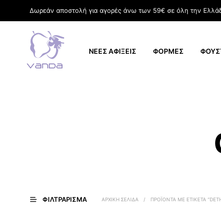
Δωρεάν αποστολή για αγορές άνω των 59€ σε όλη την Ελλά
ΝΕΕΣ ΑΦΙΞΕΙΣ
ΦΟΡΜΕΣ
ΦΟΥΣ
ΦΙΛΤΡΆΡΙΣΜΑ
ΑΡΧΙΚΉ ΣΕΛΊΔΑ
/
ΠΡΟΪΌΝΤΑ ΜΕ ΕΤΙΚΈΤΑ “DET