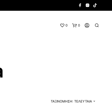
0
0
a
Κ
Α
Ν
Έ
ΤΑΞΙΝΌΜΗΣΗ: ΤΕΛΕΥΤΑΊΑ
Ν
Α