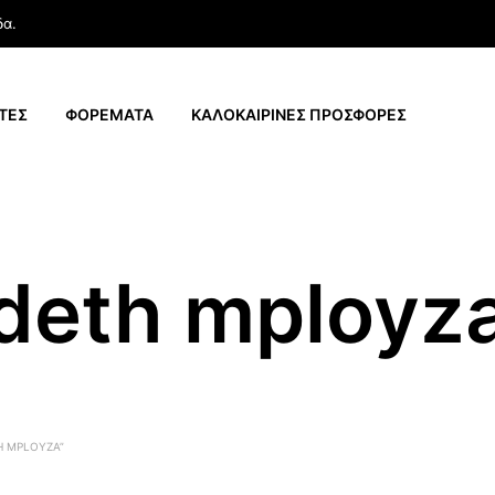
δα.
ΤΕΣ
ΦΟΡΕΜΑΤΑ
ΚΑΛΟΚΑΙΡΙΝΕΣ ΠΡΟΣΦΟΡΕΣ
deth mployz
H MPLOYZA”