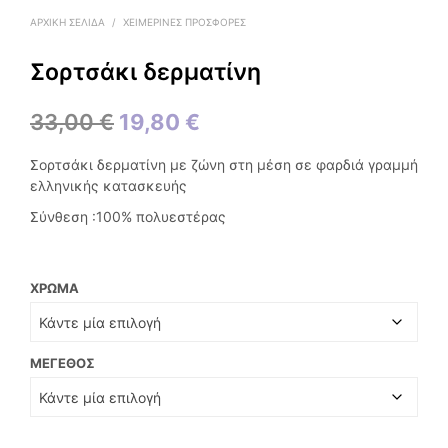
ΑΡΧΙΚΉ ΣΕΛΊΔΑ
/
ΧΕΙΜΕΡΙΝΕΣ ΠΡΟΣΦΟΡΕΣ
Σορτσάκι δερματίνη
Original
Η
33,00
€
19,80
€
price
τρέχουσα
Σορτσάκι δερματίνη με ζώνη στη μέση σε φαρδιά γραμμή
was:
τιμή
ελληνικής κατασκευής
33,00 €.
είναι:
Σύνθεση :100% πολυεστέρας
19,80 €.
ΧΡΏΜΑ
ΜΈΓΕΘΟΣ