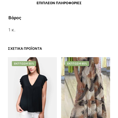
ΕΠΙΠΛΈΟΝ ΠΛΗΡΟΦΟΡΊΕΣ
Βάρος
1 κ.
ΣΧΕΤΙΚΆ ΠΡΟΪΌΝΤΑ
ΈΚΠΤΩΣΗ! 50%
ΈΚΠΤΩΣΗ! 65%