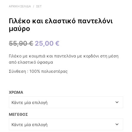
ΑΡΧΙΚΉ ΣΕΛΊΔΑ
/
ΣΕΤ
Γιλέκο και ελαστικό παντελόνι
μαύρο
Original
Η
55,90
€
25,00
€
price
τρέχουσα
Γιλέκο με κουμπιά και παντελόνα με κορδόνι στη μέση
was:
τιμή
από ελαστικό ύφασμα
55,90 €.
είναι:
Σύνθεση : 100% πολυεστέρας
25,00 €.
ΧΡΏΜΑ
ΜΈΓΕΘΟΣ