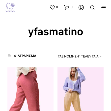
0
0
yfasmatino
ΦΙΛΤΡΆΡΙΣΜΑ
ΤΑΞΙΝΌΜΗΣΗ: ΤΕΛΕΥΤΑΊΑ