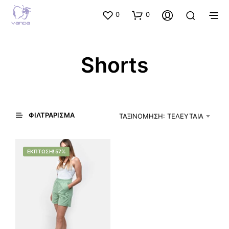
0
0
Shorts
ΦΙΛΤΡΆΡΙΣΜΑ
ΤΑΞΙΝΌΜΗΣΗ: ΤΕΛΕΥΤΑΊΑ
ΈΚΠΤΩΣΗ! 57%