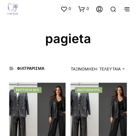
0
0
pagieta
ΦΙΛΤΡΆΡΙΣΜΑ
ΤΑΞΙΝΌΜΗΣΗ: ΤΕΛΕΥΤΑΊΑ
ΈΚΠΤΩΣΗ! 20%
ΈΚΠΤΩΣΗ! 21%