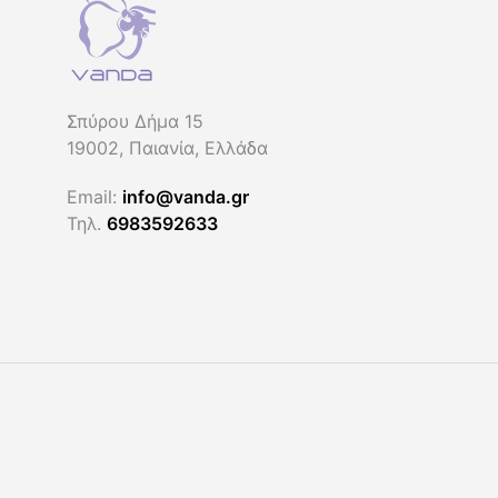
παραλλαγές.
Οι
Οι
επιλογές
επιλογές
μπορούν
μπορούν
να
να
επιλεγούν
Σπύρου Δήμα 15
επιλεγούν
στη
19002, Παιανία, Ελλάδα
στη
σελίδα
Email:
info@vanda.gr
σελίδα
του
Τηλ.
6983592633
του
προϊόντος
προϊόντος