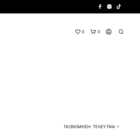
0
0
Κ
Α
Ν
Έ
ΤΑΞΙΝΌΜΗΣΗ: ΤΕΛΕΥΤΑΊΑ
Ν
Α