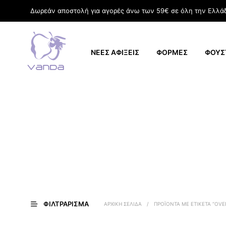
Δωρεάν αποστολή για αγορές άνω των 59€ σε όλη την Ελλά
ΝΕΕΣ ΑΦΙΞΕΙΣ
ΦΟΡΜΕΣ
ΦΟΥΣ
ΦΙΛΤΡΆΡΙΣΜΑ
ΑΡΧΙΚΉ ΣΕΛΊΔΑ
/
ΠΡΟΪΌΝΤΑ ΜΕ ΕΤΙΚΈΤΑ “OVE