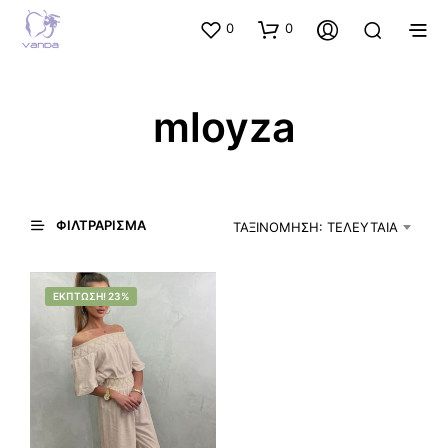
0
0
mloyza
ΦΙΛΤΡΆΡΙΣΜΑ
ΤΑΞΙΝΌΜΗΣΗ: ΤΕΛΕΥΤΑΊΑ
ΈΚΠΤΩΣΗ! 23%