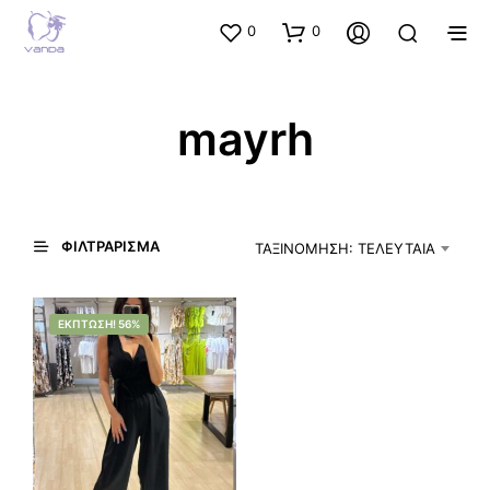
0
0
mayrh
ΦΙΛΤΡΆΡΙΣΜΑ
ΤΑΞΙΝΌΜΗΣΗ: ΤΕΛΕΥΤΑΊΑ
ΈΚΠΤΩΣΗ! 56%