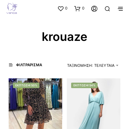
0
0
krouaze
ΦΙΛΤΡΆΡΙΣΜΑ
ΤΑΞΙΝΌΜΗΣΗ: ΤΕΛΕΥΤΑΊΑ
ΈΚΠΤΩΣΗ! 50%
ΈΚΠΤΩΣΗ! 54%