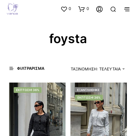
0
0
foysta
ΦΙΛΤΡΆΡΙΣΜΑ
ΤΑΞΙΝΌΜΗΣΗ: ΤΕΛΕΥΤΑΊΑ
ΈΚΠΤΩΣΗ! 36%
ΕΞΑΝΤΛΉΘΗΚΕ
ΈΚΠΤΩΣΗ! 36%