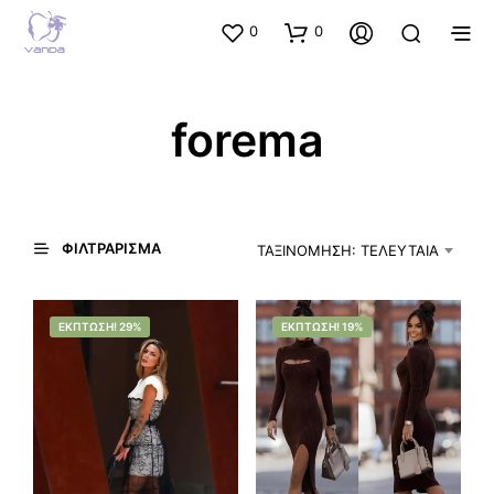
0
0
forema
ΦΙΛΤΡΆΡΙΣΜΑ
ΤΑΞΙΝΌΜΗΣΗ: ΤΕΛΕΥΤΑΊΑ
ΈΚΠΤΩΣΗ! 29%
ΈΚΠΤΩΣΗ! 19%