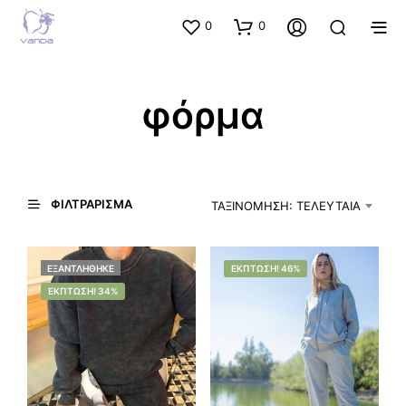
0
0
φόρμα
ΦΙΛΤΡΆΡΙΣΜΑ
ΤΑΞΙΝΌΜΗΣΗ: ΤΕΛΕΥΤΑΊΑ
ΕΞΑΝΤΛΉΘΗΚΕ
ΈΚΠΤΩΣΗ! 46%
ΈΚΠΤΩΣΗ! 34%