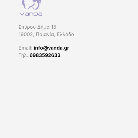
Οι
Οι
επιλογές
επιλογές
μπορούν
μπορούν
να
να
Σπύρου Δήμα 15
επιλεγούν
επιλεγούν
19002, Παιανία, Ελλάδα
στη
στη
Email:
info@vanda.gr
σελίδα
σελίδα
Τηλ.
6983592633
του
του
προϊόντος
προϊόντος