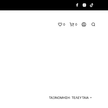
0
0
Κ
Α
Ν
Έ
ΤΑΞΙΝΌΜΗΣΗ: ΤΕΛΕΥΤΑΊΑ
Ν
Α