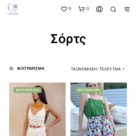
0
0
Σόρτς
ΦΙΛΤΡΆΡΙΣΜΑ
ΤΑΞΙΝΌΜΗΣΗ: ΤΕΛΕΥΤΑΊΑ
ΈΚΠΤΩΣΗ! 20%
ΈΚΠΤΩΣΗ! 56%